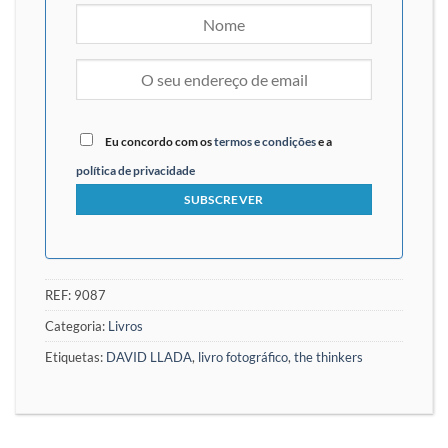
Eu concordo com os
termos e condições
e a
política de privacidade
REF:
9087
Categoria:
Livros
Etiquetas:
DAVID LLADA
,
livro fotográfico
,
the thinkers