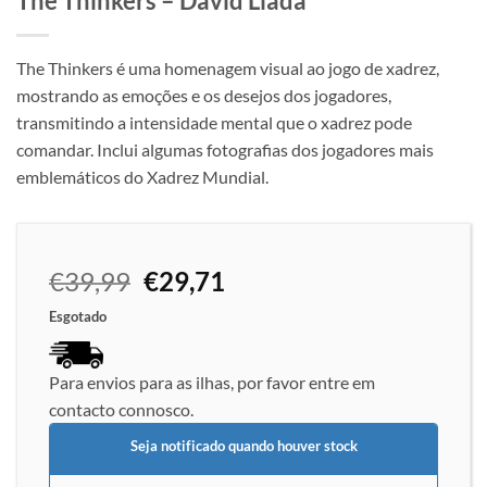
The Thinkers – David Llada
The Thinkers é uma homenagem visual ao jogo de xadrez,
mostrando as emoções e os desejos dos jogadores,
transmitindo a intensidade mental que o xadrez pode
comandar. Inclui algumas fotografias dos jogadores mais
emblemáticos do Xadrez Mundial.
O
O
€
39,99
€
29,71
preço
preço
Esgotado
original
atual
era:
é:
€39,99.
€29,71.
Para envios para as ilhas, por favor entre em
contacto connosco.
Seja notificado quando houver stock