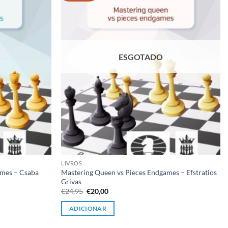
desejos
desejos
ESGOTADO
LIVROS
mes – Csaba
Mastering Queen vs Pieces Endgames – Efstratios
Grivas
O
O
€
24,95
€
20,00
preço
preço
original
atual
ADICIONAR
era:
é:
€24,95.
€20,00.