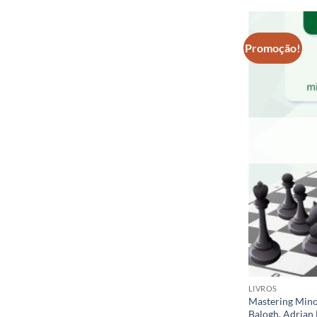
Promoção!
LIVROS
Mastering Mino
Balogh, Adrian