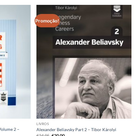
Promoção!
Adicionar
Adicionar
à lista de
à lista de
desejos
desejos
LIVROS
Volume 2 –
Alexander Beliavsky Part 2 – Tibor Károlyi
O
O
€
24,95
€
20,00