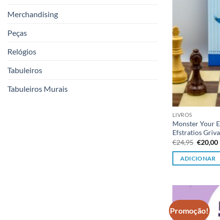
Merchandising
Peças
Relógios
Tabuleiros
Tabuleiros Murais
LIVROS
Monster Your E
Efstratios Griva
O
€
24,95
€
20,00
preço
origina
ADICIONAR
era:
€24,95.
Promoção!