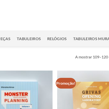
PEÇAS
TABULEIROS
RELÓGIOS
TABULEIROS MURA
A mostrar 109–120 
Promoção!
Adicionar
à lista de
desejos