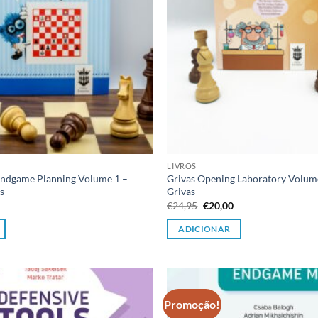
LIVROS
ndgame Planning Volume 1 –
Grivas Opening Laboratory Volume
s
Grivas
O
O
O
€
24,95
€
20,00
preço
preço
preço
l
atual
original
atual
ADICIONAR
é:
era:
é:
€20,00.
€24,95.
€20,00.
Promoção!
Adicionar
à lista de