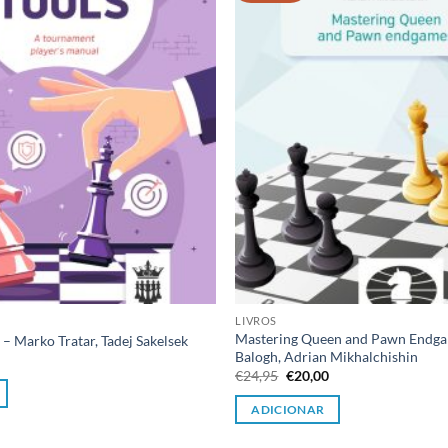
desejos
LIVROS
Mastering Queen and Pawn Endga
 – Marko Tratar, Tadej Sakelsek
Balogh, Adrian Mikhalchishin
O
preço
O
O
€
24,95
€
20,00
l
atual
preço
preço
é:
original
atual
ADICIONAR
€20,00.
era:
é:
€24,95.
€20,00.