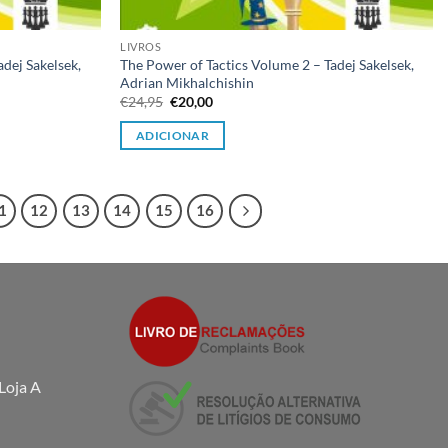
LIVROS
adej Sakelsek,
The Power of Tactics Volume 2 – Tadej Sakelsek,
Adrian Mikhalchishin
O
O
€
24,95
€
20,00
preço
preço
original
atual
ADICIONAR
era:
é:
€24,95.
€20,00.
1
12
13
14
15
16
Loja A