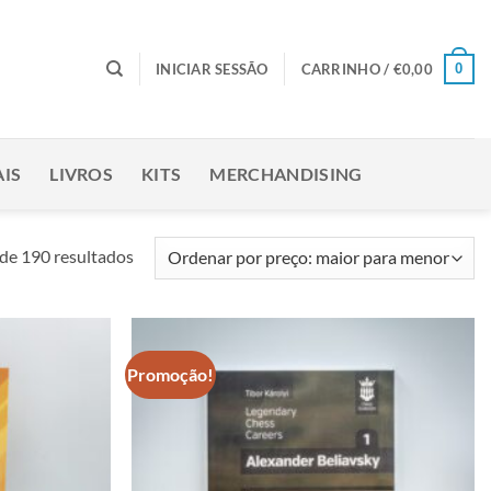
0
INICIAR SESSÃO
CARRINHO /
€
0,00
IS
LIVROS
KITS
MERCHANDISING
Ordenado
de 190 resultados
por
preço:
maior
para
Promoção!
Adicionar
Adicionar
menor
à lista de
à lista de
desejos
desejos