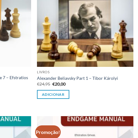
LIVROS
 7 – Efstratios
Alexander Beliavsky Part 1 – Tibor Károlyi
O
O
€
24,95
€
20,00
preço
preço
original
atual
ADICIONAR
era:
é:
€24,95.
€20,00.
Promoção!
Adicionar
Adicionar
à lista de
à lista de