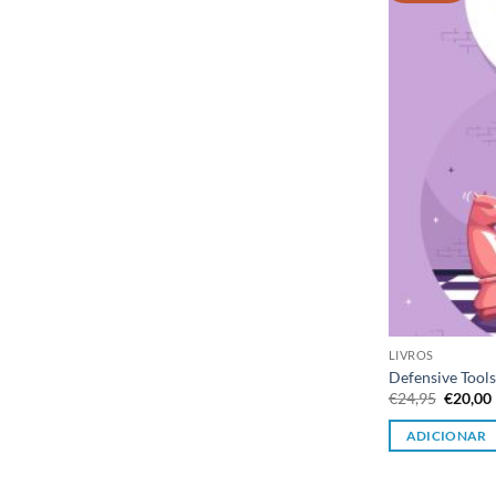
LIVROS
Defensive Tools
O
€
24,95
€
20,00
preço
origina
ADICIONAR
era:
€24,95.