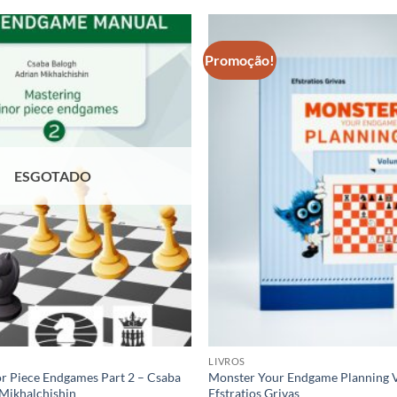
Promoção!
Adicionar
à lista de
desejos
ESGOTADO
LIVROS
r Piece Endgames Part 2 – Csaba
Monster Your Endgame Planning 
 Mikhalchishin
Efstratios Grivas